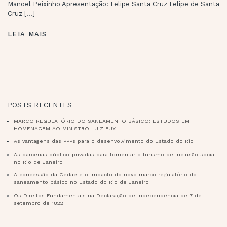
Manoel Peixinho Apresentação: Felipe Santa Cruz Felipe de Santa
Cruz […]
LEIA MAIS
POSTS RECENTES
MARCO REGULATÓRIO DO SANEAMENTO BÁSICO: ESTUDOS EM
HOMENAGEM AO MINISTRO LUIZ FUX
As vantagens das PPPs para o desenvolvimento do Estado do Rio
As parcerias público-privadas para fomentar o turismo de inclusão social
no Rio de Janeiro
A concessão da Cedae e o impacto do novo marco regulatório do
saneamento básico no Estado do Rio de Janeiro
Os Direitos Fundamentais na Declaração de Independência de 7 de
setembro de 1822